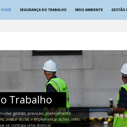
HOME
SEGURANÇA DO TRABALHO
MEIO AMBIENTE
GESTÃO 
o Trabalho
nvolve gestão, previsão, planejamento
s, avaliar riscos e implementar ações antes
ue se contraia uma doença.